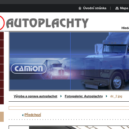
Úvodní stránka
Mapa 
Hled
Výroba a oprava autoplachet
Fotogalerie: Autoplachty
dc_2.jpg
Předchozí