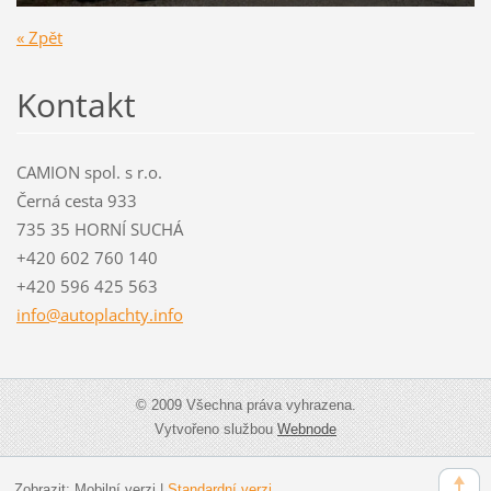
« Zpět
Kontakt
CAMION spol. s r.o.
Černá cesta 933
735 35 HORNÍ SUCHÁ
+420 602 760 140
+420 596 425 563
info@aut
oplachty
.info
© 2009 Všechna práva vyhrazena.
Vytvořeno službou
Webnode
Zobrazit:
Mobilní verzi
|
Standardní verzi