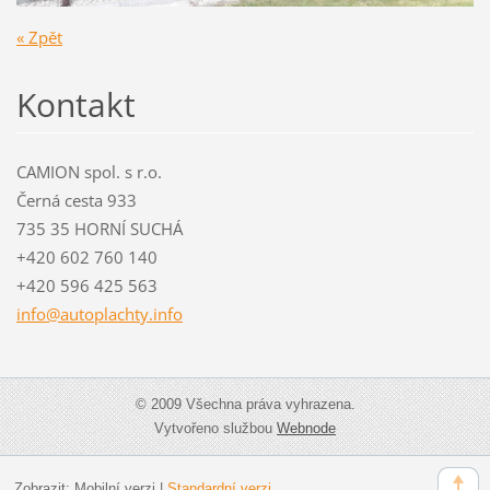
« Zpět
Kontakt
CAMION spol. s r.o.
Černá cesta 933
735 35 HORNÍ SUCHÁ
+420 602 760 140
+420 596 425 563
info@aut
oplachty
.info
© 2009 Všechna práva vyhrazena.
Vytvořeno službou
Webnode
Zobrazit:
Mobilní verzi
|
Standardní verzi