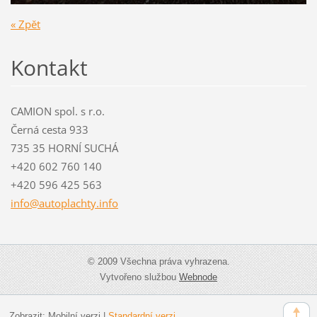
« Zpět
Kontakt
CAMION spol. s r.o.
Černá cesta 933
735 35 HORNÍ SUCHÁ
+420 602 760 140
+420 596 425 563
info@aut
oplachty
.info
© 2009 Všechna práva vyhrazena.
Vytvořeno službou
Webnode
Zobrazit:
Mobilní verzi
|
Standardní verzi