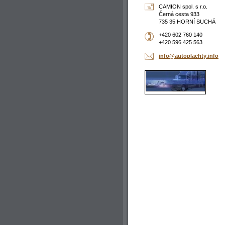
CAMION spol. s r.o.
Černá cesta 933
735 35 HORNÍ SUCHÁ
+420 602 760 140
+420 596 425 563
info@aut
oplachty
.info