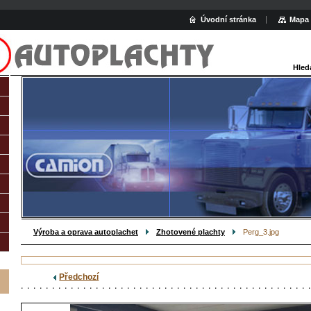
Úvodní stránka
Mapa 
Hled
Výroba a oprava autoplachet
Zhotovené plachty
Perg_3.jpg
Předchozí